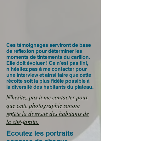
Ces témoignages serviront de base
de réflexion pour déterminer les
moments de tintements du carillon.
Elle doit évoluer ! Ce n'est pas fini,
n'hésitez pas à me contacter pour
une interview et ainsi faire que cette
récolte soit la plus fidèle possible à
la diversité des habitants du plateau.
N'hésitez pas à me contacter pour
que cette photographie sonore
reflète la diversité des habitants de
la cité-jardin.
Ecoutez les portraits